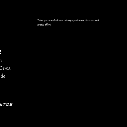
Enter your email address to keep up with our discounts and
special offers.
:
n
 Cerca
 de
itos