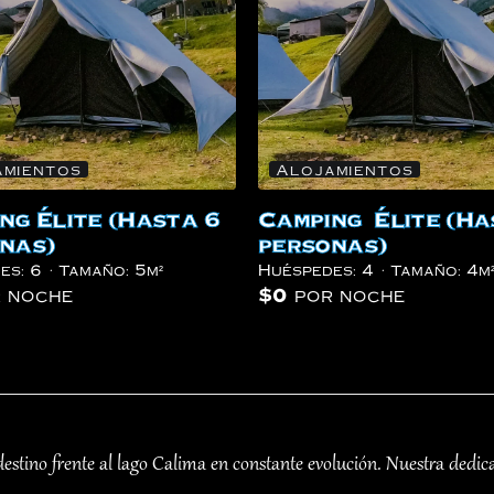
amientos
Alojamientos
ng Élite (Hasta 6
Camping Élite (Ha
nas)
personas)
es:
6
Tamaño:
5m²
Huéspedes:
4
Tamaño:
4m
 noche
$
0
por noche
stino frente al lago Calima en constante evolución. Nuestra dedica