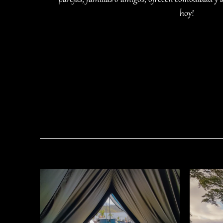
parejas, familias o amigos, ofrecen comodidad y a
hoy!