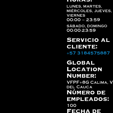
lunes, martes,
miércoles, jueves,
viernes
00:00 – 23:59
sábado, domingo
00:00:23:59
Servicio al
cliente:
+57 3184575887
Global
Location
Number:
VFPF+8G Calima, V
del Cauca
Número de
empleados:
100
Fecha de