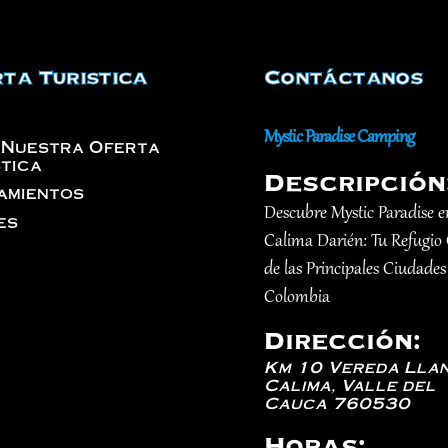
ta Turistica
Contáctanos
Mystic Paradise Camping
 Nuestra Oferta
stica
Descripción
amientos
Descubre Mystic Paradise e
es
Calima Darién: Tu Refugio
de las Principales Ciudades
Colombia
Dirección:
Km 10 Vereda Llan
Calima
,
Valle del
Cauca
760530
Horas: