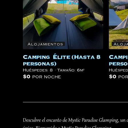
Alojamientos
Aloj
Camping Élite (Hasta 8
Campi
personas)
perso
Huéspedes:
8
Tamaño:
6m²
Huésped
$
0
por noche
$
0
por
Descubre el encanto de Mystic Paradise Glamping, un de