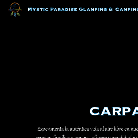
Skip
Mystic Paradise Glamping & Campin
to
content
carp
Experimenta la auténtica vida al aire libre en nue