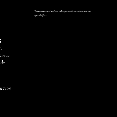
Enter your email address to keep up with our discounts and
special offers.
:
n
 Cerca
 de
itos