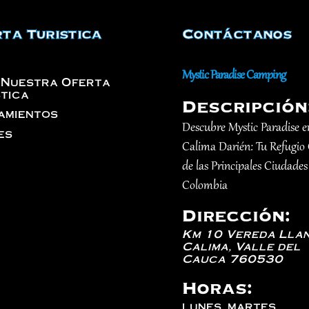
ta Turistica
Contáctanos
Mystic Paradise Camping
 Nuestra Oferta
stica
Descripción
amientos
Descubre Mystic Paradise e
es
Calima Darién: Tu Refugio
de las Principales Ciudades
Colombia
Dirección:
Km 10 Vereda Llan
Calima
,
Valle del
Cauca
760530
Horas:
lunes, martes,