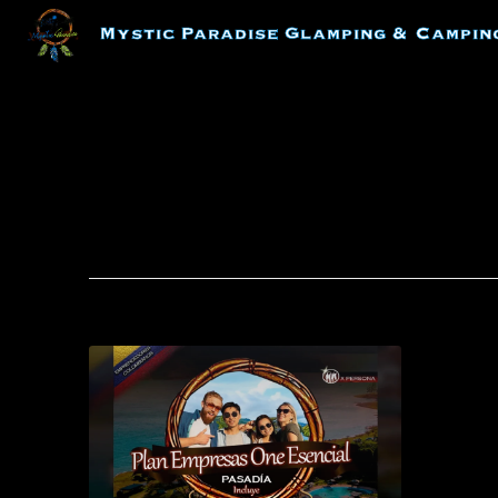
Skip
Mystic Paradise Glamping & Campin
to
content