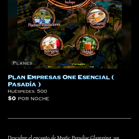
Planes
Plan Empresas One Esencial (
Pasadía )
Huéspedes:
500
$
0
por noche
Descubre el encanto de Mystic Paradise Glamping, un