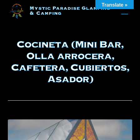
Skip
Translate »
Mystic Paradise Glamping
to
& Camping
content
Cocineta (Mini Bar,
Olla arrocera,
Cafetera, Cubiertos,
Asador)