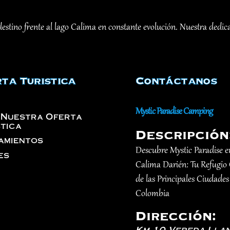
stino frente al lago Calima en constante evolución. Nuestra dedica
ta Turistica
Contáctanos
Mystic Paradise Camping
 Nuestra Oferta
stica
Descripción
amientos
Descubre Mystic Paradise e
es
Calima Darién: Tu Refugio
de las Principales Ciudades
Colombia
Dirección:
Km 10 Vereda Llan