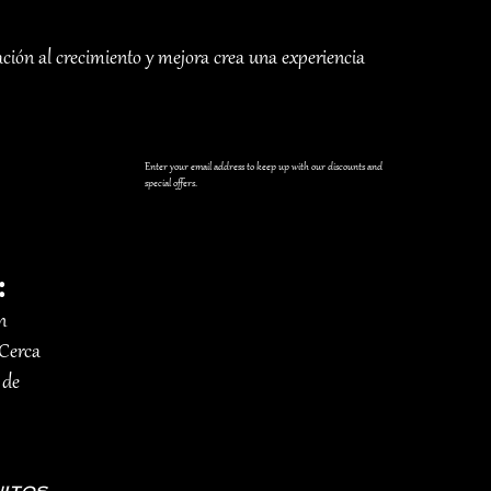
ción al crecimiento y mejora crea una experiencia
Enter your email address to keep up with our discounts and
special offers.
:
n
 Cerca
 de
itos