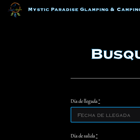
Skip
Mystic Paradise Glamping & Campin
to
content
Busqu
Día de llegada
*
Día de salida
*