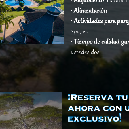
•
Alojamiento
: Habitac
•
Alimentación
•
Actividades para pare
Spa, etc…
•
Tiempo de calidad ga
ustedes dos.
¡Reserva t
ahora con 
exclusivo!