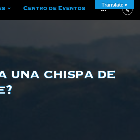
Translate »
es
Centro de Eventos
More
a una chispa de
e?