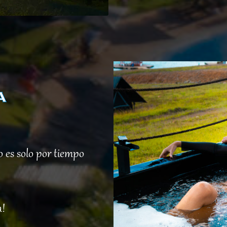
a
o es solo por tiempo
a!