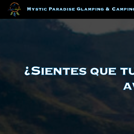
Skip
Mystic Paradise Glamping & Campin
to
content
¿Sientes que t
a