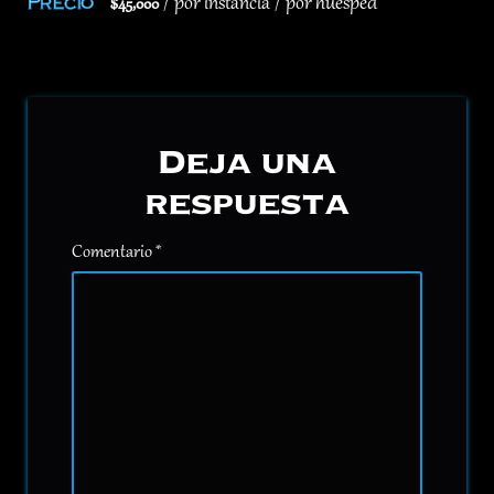
Precio
/ por instancia / por huesped
$
45,000
Deja una
respuesta
Comentario
*