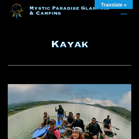
Skip
Translate »
Mystic Paradise Glamping
to
& Camping
content
Kayak