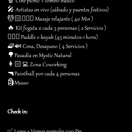
🍿 Cine picnic + combo básico
🎤 Artistas en vivo (sábado y puentes festivos)
💆🏻💆🏻‍♀️ Masaje relajante ( 40 Min )
🔥 Kit fogata x cada 3 personas ( 2 Servicios )
🏄🏻‍♂️ Paddle o kayak (45 minutos-1 hora)
🧇🍛 Cena, Desayuno ( 4 Servicios )
🌳Pasadía en Mystic Natural
👩🏻‍💻 Zona Coworking
🔫Paintball por cada 4 personas
🗿Museo
Check in:
✅ Lunes a Viernes normales 2:00 Pm