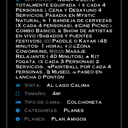
totalmente equipada ( x cada 4
Personas )
,
Cena y Desayuno 4
Servicios
,
Pasadia en Mystic
Natural
,
🍻 1 bandeja de cervezas
(X cada 4 personas)
,
🍿Cine Picnic+
Combo Básico
,
🎤 Show de artistas
en vivo (Sabados y puentes
festivos)
,
🏄🏻‍♂️ Paddle o Kayak (45
minutos- 1 hora)
,
👩🏻‍💻Zona
Coworking
,
💆🏻💆🏻‍♀️ Masaje
Relajante ( 40 Minutos)
,
🔥 Kit
fogata (x cada 3 Personas) 2
Servicios
,
🔫Paintball por cada 4
personas
,
🗿 Museo
,
🚤 paseo en
lancha o Pontón
Vista:
Al lago Calima
Tamaño:
4m²
Tipo de cama:
Colchoneta
Categorías:
Planes
Planes:
Plan Amigos