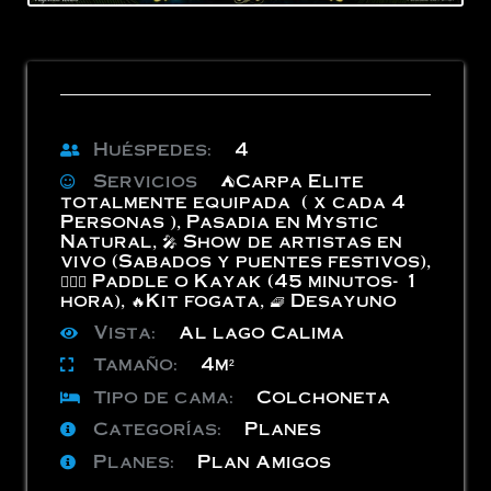
Huéspedes:
4
Servicios
⛺️Carpa Elite
totalmente equipada ( x cada 4
Personas )
,
Pasadia en Mystic
Natural
,
🎤 Show de artistas en
vivo (Sabados y puentes festivos)
,
🏄🏻‍♂️ Paddle o Kayak (45 minutos- 1
hora)
,
🔥Kit fogata
,
🧇 Desayuno
Vista:
Al lago Calima
Tamaño:
4m²
Tipo de cama:
Colchoneta
Categorías:
Planes
Planes:
Plan Amigos