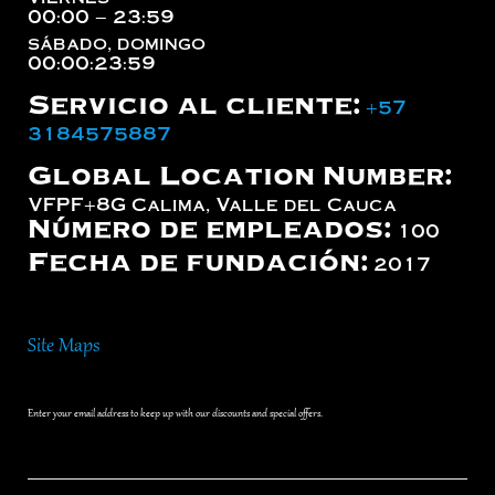
00:00 – 23:59
sábado, domingo
00:00:23:59
Servicio al cliente:
+57
3184575887
Global Location Number:
VFPF+8G Calima, Valle del Cauca
Número de empleados:
100
Fecha de fundación:
2017
Site Maps
Enter your email address to keep up with our discounts and special offers.