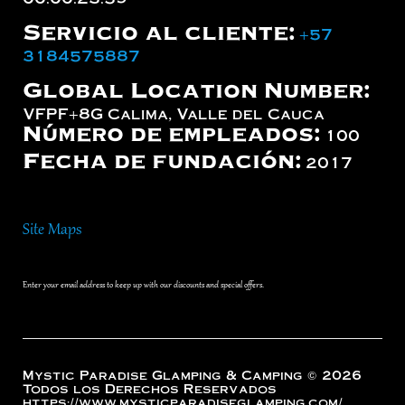
Servicio al cliente:
+57
3184575887
Global Location Number:
VFPF+8G Calima, Valle del Cauca
Número de empleados:
100
Fecha de fundación:
2017
Site Maps
Enter your email address to keep up with our discounts and special offers.
Mystic Paradise Glamping & Camping © 2026
Todos los Derechos Reservados
https://www.mysticparadiseglamping.com/