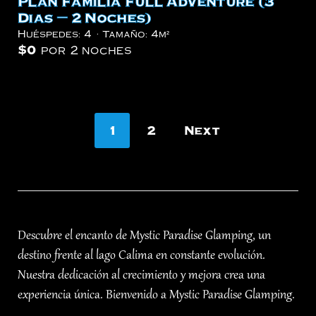
Plan Familia Full Adventure (3
Dias – 2 Noches)
Huéspedes:
4
Tamaño:
4m²
$
0
por 2 noches
Paginación
1
2
Next
de
entradas
Descubre el encanto de Mystic Paradise Glamping, un
destino frente al lago Calima en constante evolución.
Nuestra dedicación al crecimiento y mejora crea una
experiencia única. Bienvenido a Mystic Paradise Glamping.