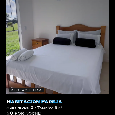
Alojamientos
Habitacion Pareja
Huéspedes:
2
Tamaño:
8m²
$
0
por noche