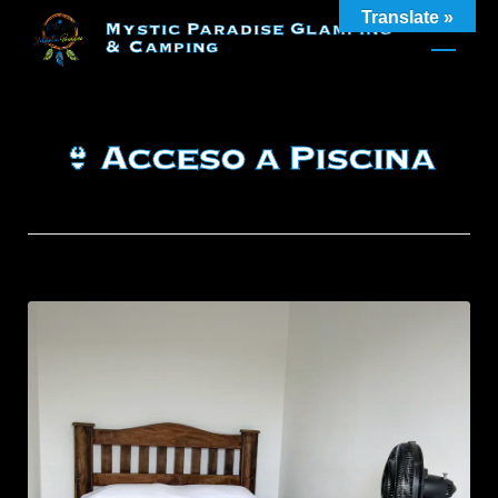
Skip
Translate »
Mystic Paradise Glamping
to
& Camping
content
👙 Acceso a Piscina