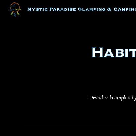
Skip
Mystic Paradise Glamping & Campin
to
content
Habi
Descubre la amplitud y