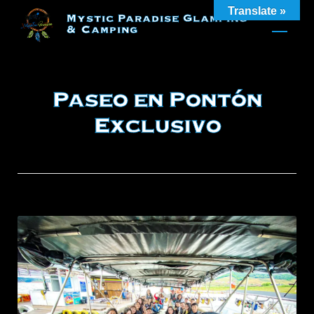
Skip
Translate »
Mystic Paradise Glamping
to
& Camping
content
Paseo en Pontón
Exclusivo