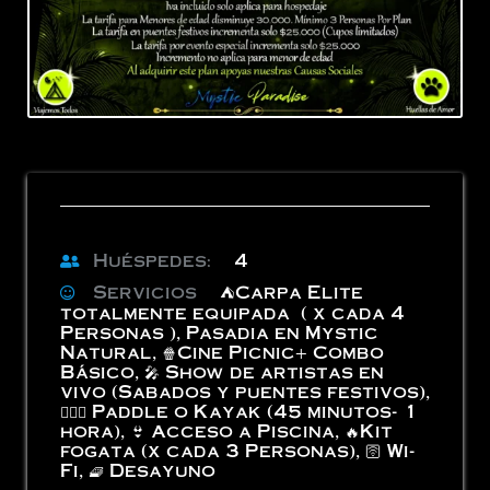
Huéspedes:
4
Servicios
⛺️Carpa Elite
totalmente equipada ( x cada 4
Personas )
,
Pasadia en Mystic
Natural
,
🍿Cine Picnic+ Combo
Básico
,
🎤 Show de artistas en
vivo (Sabados y puentes festivos)
,
🏄🏻‍♂️ Paddle o Kayak (45 minutos- 1
hora)
,
👙 Acceso a Piscina
,
🔥Kit
fogata (x cada 3 Personas)
,
🛜 Wi-
Fi
,
🧇 Desayuno